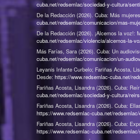
cuba.net/redsemlac/sociedad-y-cultura/senti
De la Redacción (2026).
Cuba: Más mujeres 
cuba.net/redsemlac/comunicacion/mas-mujer
De la Redacción (2026).
¡Alcemos la voz!: M
cuba.net/redsemlac/violencia/alcemos-la-vo
Más Farías, Sara (2026).
Cuba: Un audiovis
cuba.net/redsemlac/comunicacion/un-audiov
Leyanis Infante Curbelo; Fariñas Acosta, Li
Desde:
https://www.redsemlac-cuba.net/re
Fariñas Acosta, Lisandra (2026).
Cuba: Reír
cuba.net/redsemlac/sociedad-y-cultura/reir
Fariñas Acosta, Lisandra (2026).
Cuba: Ella
https://www.redsemlac-cuba.net/redsemlac/
Fariñas Acosta, Lisandra (2026).
Cuba: Expo
https://www.redsemlac-cuba.net/redsemlac/so