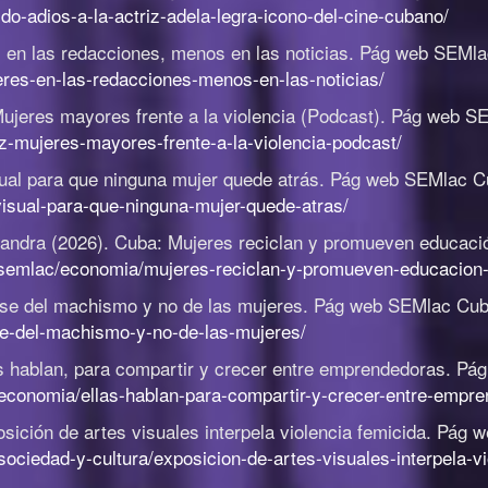
do-adios-a-la-actriz-adela-legra-icono-del-cine-cubano/
en las redacciones, menos en las noticias
.
Pág web SEMla
es-en-las-redacciones-menos-en-las-noticias/
ujeres mayores frente a la violencia (Podcast)
.
Pág web SE
z-mujeres-mayores-frente-a-la-violencia-podcast/
ual para que ninguna mujer quede atrás
.
Pág web SEMlac C
isual-para-que-ninguna-mujer-quede-atras/
sandra (2026).
Cuba: Mujeres reciclan y promueven educaci
dsemlac/economia/mujeres-reciclan-y-promueven-educacion-
se del machismo y no de las mujeres
.
Pág web SEMlac Cub
se-del-machismo-y-no-de-las-mujeres/
s hablan, para compartir y crecer entre emprendedoras
.
Pág
economia/ellas-hablan-para-compartir-y-crecer-entre-empre
sición de artes visuales interpela violencia femicida
.
Pág w
ciedad-y-cultura/exposicion-de-artes-visuales-interpela-vi