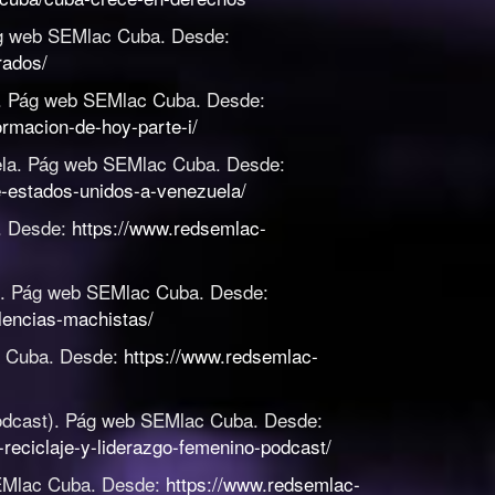
g web SEMlac Cuba. Desde:
rados/
.
Pág web SEMlac Cuba. Desde:
ormacion-de-hoy-parte-i/
la
.
Pág web SEMlac Cuba. Desde:
e-estados-unidos-a-venezuela/
. Desde:
https://www.redsemlac-
.
Pág web SEMlac Cuba. Desde:
lencias-machistas/
 Cuba. Desde:
https://www.redsemlac-
odcast)
.
Pág web SEMlac Cuba. Desde:
reciclaje-y-liderazgo-femenino-podcast/
EMlac Cuba. Desde:
https://www.redsemlac-