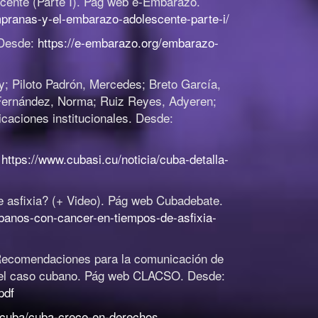
ente (Parte I)
.
Pág web e-Embarazo.
pranas-y-el-embarazo-adolescente-parte-i/
 Desde:
https://e-embarazo.org/embarazo-
; Piloto Padrón, Mercedes; Breto García,
 Fernández, Norma; Ruiz Reyes, Adyeren;
caciones institucionales. Desde:
:
https://www.cubasi.cu/noticia/cuba-detalla-
asfixia? (+ Video)
.
Pág web Cubadebate.
banos-con-cancer-en-tiempos-de-asfixia-
 Recomendaciones para la comunicación de
el caso cubano
.
Pág web CLACSO. Desde:
pdf
g/cuba/cuba-crece-en-derechos