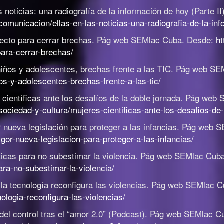
s noticias: una radiografía de la información de hoy (Parte II
municacion/ellas-en-las-noticias-una-radiografia-de-la-info
ecto para cerrar brechas
.
Pág web SEMlac Cuba. Desde:
ht
ara-cerrar-brechas/
iños y adolescentes, brechas frente a las TIC
.
Pág web SE
s-y-adolescentes-brechas-frente-a-las-tic/
científicas ante los desafíos de la doble jornada
.
Pág web 
ciedad-y-cultura/mujeres-cientificas-ante-los-desafios-de-
 nueva legislación para proteger a las infancias
.
Pág web S
gor-nueva-legislacion-para-proteger-a-las-infancias/
icas para no subestimar la violencia
.
Pág web SEMlac Cub
ara-no-subestimar-la-violencia/
a tecnología reconfigura las violencias
.
Pág web SEMlac C
ologia-reconfigura-las-violencias/
del control tras el “amor 2.0” (Podcast)
.
Pág web SEMlac C