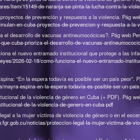
lares/item/15149-de-naranja-se-pinta-la-lucha-contra-la-viol
proyectos de prevención y respuesta a la violencia
.
Pág we
imulan-en-cuba-proyectos-de-prevencion-y-respuesta-a-la-v
za el desarrollo de vacunas antineumocócicas?
.
Pág web Per
-que-cuba-prioriza-el-desarrollo-de-vacunas-antineumococi
ona el nuevo entramado institucional que protege a las inf
leyes/2026-02-18/como-funciona-el-nuevo-entramado-instituc
pina: “En la espera todavía es posible ser un país peor”
.
P
/mayra-espina-en-la-espera-todavia-es-posible-ser-un-pais
tucional de la violencia de género en Cuba (+ PDF)
.
Pág web
stitucional-de-la-violencia-de-genero-en-cuba-pdf
legal a la mujer víctima de violencia de género o en el esce
.fgr.gob.cu/noticias/proteccion-legal-la-mujer-victima-de-vi