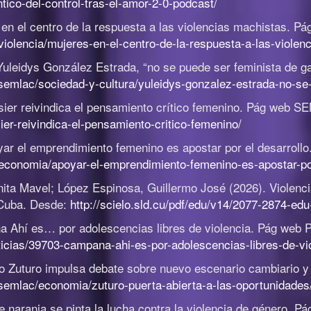
tico-del-control-tras-el-amor-2-0-podcast/
en el centro de la respuesta a las violencias machistas
.
Pá
iolencia/mujeres-en-el-centro-de-la-respuesta-a-las-violen
uleidys González Estrada, “no se puede ser feminista de ga
semlac/sociedad-y-cultura/yuleidys-gonzalez-estrada-no-se-
ier reivindica el pensamiento crítico femenino
.
Pág web SE
er-reivindica-el-pensamiento-critico-femenino/
ar el emprendimiento femenino es apostar por el desarrollo
economia/apoyar-el-emprendimiento-femenino-es-apostar-por
nita Mavel; López Espinosa, Guillermo José (2026).
Violenc
Cuba. Desde:
http://scielo.sld.cu/pdf/edu/v14/2077-2874-ed
 Ahí es… por adolescencias libres de violencia
.
Pág web P
cias/39703-campana-ahi-es-por-adolescencias-libres-de-vi
o Zuturo impulsa debate sobre nuevo escenario cambiario y 
semlac/economia/zuturo-puerta-abierta-a-las-oportunidades
e naranja se pinta la lucha contra la violencia de género
.
Pág