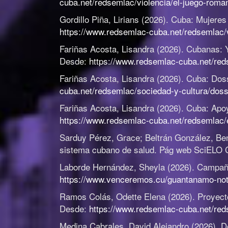
cuba.net/redsemlac/violencia/el-juego-roman
Gordillo Piña, Lirians (2026).
Cuba: Mujeres 
https://www.redsemlac-cuba.net/redsemlac/v
Fariñas Acosta, Lisandra (2026).
Cubanas: Y
Desde:
https://www.redsemlac-cuba.net/red
Fariñas Acosta, Lisandra (2026).
Cuba: Doss
cuba.net/redsemlac/sociedad-y-cultura/dossi
Fariñas Acosta, Lisandra (2026).
Cuba: Apoy
https://www.redsemlac-cuba.net/redsemlac/
Sarduy Pérez, Grace; Beltrán González, Be
sistema cubano de salud
.
Pág web SciELO 
Laborde Hernández, Sheyla (2026).
Campaña
https://www.venceremos.cu/guantanamo-noti
Ramos Colás, Odette Elena (2026).
Proyect
Desde:
https://www.redsemlac-cuba.net/red
Medina Cabrales, David Alejandro (2026).
D