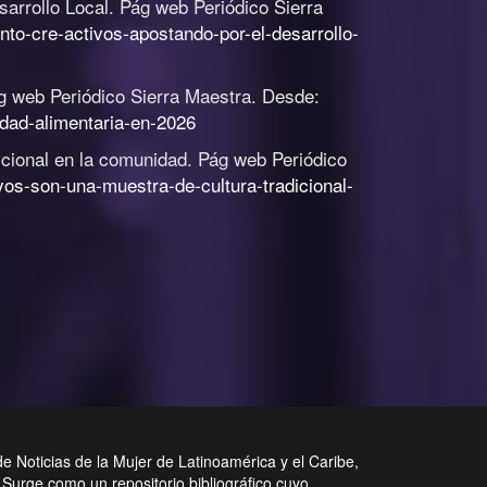
arrollo Local
.
Pág web Periódico Sierra
nto-cre-activos-apostando-por-el-desarrollo-
g web Periódico Sierra Maestra. Desde:
idad-alimentaria-en-2026
icional en la comunidad
.
Pág web Periódico
os-son-una-muestra-de-cultura-tradicional-
de Noticias de la Mujer de Latinoamérica y el Caribe,
Surge como un repositorio bibliográfico cuyo