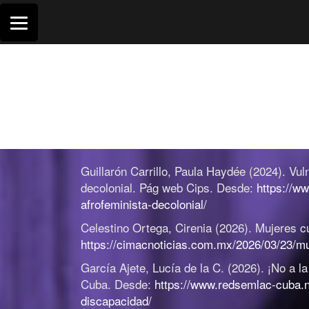
Saltar
al
contenido
Guillarón Carrillo, Paula Haydée (2024).
Vul
decolonial
.
Pág web Cips. Desde:
https://w
afrofeminista-decolonial/
Celestino Ortega, Cirenia (2026).
Mujeres c
https://cimacnoticias.com.mx/2026/03/23/m
García Ajete, Lucía de la C. (2026).
¡No a l
Cuba. Desde:
https://www.redsemlac-cuba.n
discapacidad/