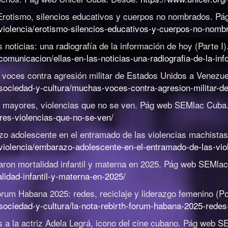
Erotismo, silencios educativos y cuerpos no nombrados
.
Pá
violencia/erotismo-silencios-educativos-y-cuerpos-no-nomb
s noticias: una radiografía de la información de hoy (Parte I)
municacion/ellas-en-las-noticias-una-radiografia-de-la-inf
voces contra agresión militar de Estados Unidos a Venezue
sociedad-y-cultura/muchas-voces-contra-agresion-militar-d
 mayores, violencias que no se ven
.
Pág web SEMlac Cuba
res-violencias-que-no-se-ven/
o adolescente en el entramado de las violencias machistas
violencia/embarazo-adolescente-en-el-entramado-de-las-vio
ron mortalidad infantil y materna en 2025
.
Pág web SEMlac
idad-infantil-y-materna-en-2025/
orum Habana 2025: redes, reciclaje y liderazgo femenino (P
ociedad-y-cultura/la-nota-rebirth-forum-habana-2025-redes-
 a la actriz Adela Legrá, icono del cine cubano
.
Pág web S