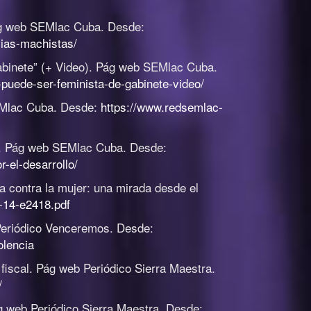
g web SEMlac Cuba. Desde:
cias-machistas/
binete” (+ Video)
.
Pág web SEMlac Cuba.
puede-ser-feminista-de-gabinete-video/
Mlac Cuba. Desde:
https://www.redsemlac-
.
Pág web SEMlac Cuba. Desde:
-el-desarrollo/
ia contra la mujer: una mirada desde el
u-14-e2418.pdf
eriódico Venceremos. Desde:
olencia
fiscal
.
Pág web Periódico Sierra Maestra.
/
 web Periódico Sierra Maestra. Desde: