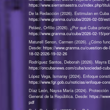
https://www.sierramaestra.cu/index.php/titu
De la Redacción (2026).
Estimulan en Cuba 
https://www.granma.cu/cuba/2026-02-03/est
Peláez, Orfilio (2026).
¿Por qué Cuba priori
https://www.granma.cu/cuba/2026-02-15/por
Maturell Senon, Carmen (2026).
¿Cómo funci
Desde:
https://www.granma.cu/cuestion-de-
18-02-2026-19-02-26
Rodríguez Santos, Deborah (2026).
Mayra Es
https://oncubanews.com/cuba/sociedad-cuba
López Vega, Ismaray (2024).
Enfoque consti
https://www.fgr.gob.cu/noticias/enfoque-con
Díaz León, Naysa María (2024).
Protección 
General de la República. Desde:
https://www
pdf