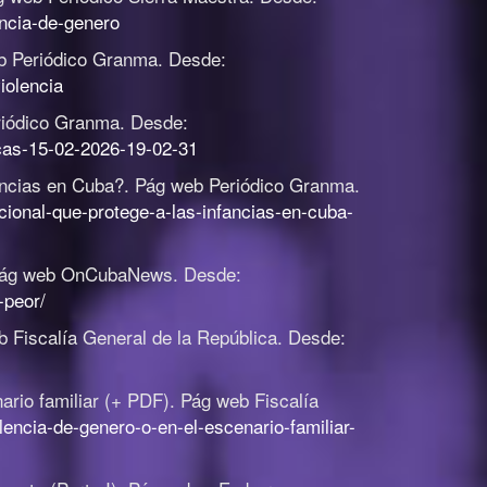
encia-de-genero
b Periódico Granma. Desde:
iolencia
iódico Granma. Desde:
cas-15-02-2026-19-02-31
ancias en Cuba?
.
Pág web Periódico Granma.
ional-que-protege-a-las-infancias-en-cuba-
ág web OnCubaNews. Desde:
-peor/
 Fiscalía General de la República. Desde:
nario familiar (+ PDF)
.
Pág web Fiscalía
olencia-de-genero-o-en-el-escenario-familiar-