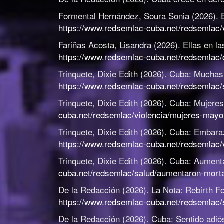
Formental Hernández, Soura Sonia (2026).
https://www.redsemlac-cuba.net/redsemlac/
Fariñas Acosta, Lisandra (2026).
Ellas en la
https://www.redsemlac-cuba.net/redsemlac/co
Trinquete, Dixie Edith (2026).
Cuba: Muchas 
https://www.redsemlac-cuba.net/redsemlac/
Trinquete, Dixie Edith (2026).
Cuba: Mujeres
cuba.net/redsemlac/violencia/mujeres-mayo
Trinquete, Dixie Edith (2026).
Cuba: Embaraz
https://www.redsemlac-cuba.net/redsemlac/
Trinquete, Dixie Edith (2026).
Cuba: Aumenta
cuba.net/redsemlac/salud/aumentaron-mortal
De la Redacción (2026).
La Nota: Rebirth F
https://www.redsemlac-cuba.net/redsemlac/s
De la Redacción (2026).
Cuba: Sentido adiós