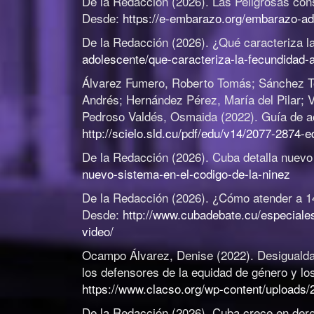
De la Redacción (2026).
Las Peligrosas con
Desde:
https://e-embarazo.org/embarazo-ad
De la Redacción (2026).
¿Qué caracteriza la
adolescente/que-caracteriza-la-fecundidad-a
Álvarez Fumero, Roberto Tomás; Sánchez To
Andrés; Hernández Pérez, María del Pilar; 
Pedroso Valdés, Osmaida (2022).
Guía de a
http://scielo.sld.cu/pdf/edu/v14/2077-2874-
De la Redacción (2026).
Cuba detalla nuevo
nuevo-sistema-en-el-codigo-de-la-ninez
De la Redacción (2026).
¿Cómo atender a 14
Desde:
http://www.cubadebate.cu/especiale
video/
Ocampo Álvarez, Denise (2022).
Desigualda
los defensores de la equidad de género y l
https://www.clacso.org/wp-content/uploads
De la Redacción (2026).
Cuba crece en der