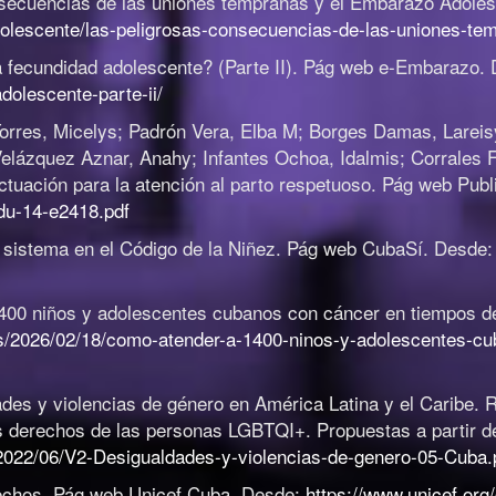
secuencias de las uniones tempranas y el Embarazo Adolesc
olescente/las-peligrosas-consecuencias-de-las-uniones-tem
 fecundidad adolescente? (Parte II)
.
Pág web e-Embarazo.
dolescente-parte-ii/
rres, Micelys; Padrón Vera, Elba M; Borges Damas, Lareisy
Velázquez Aznar, Anahy; Infantes Ochoa, Idalmis; Corrales
ctuación para la atención al parto respetuoso
.
Pág web Publi
edu-14-e2418.pdf
 sistema en el Código de la Niñez
.
Pág web CubaSí. Desde
00 niños y adolescentes cubanos con cáncer en tiempos de 
s/2026/02/18/como-atender-a-1400-ninos-y-adolescentes-cu
des y violencias de género en América Latina y el Caribe.
os derechos de las personas LGBTQI+. Propuestas a partir d
/2022/06/V2-Desigualdades-y-violencias-de-genero-05-Cuba.
echos
.
Pág web Unicef Cuba. Desde:
https://www.unicef.or