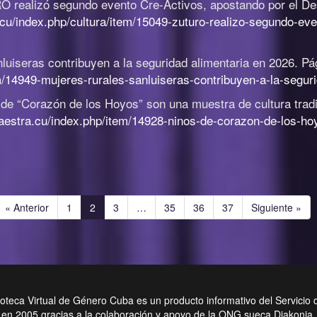
 realizó segundo evento Cre-Activos, apostando por el Des
cu/index.php/cultura/item/15049-zuturo-realizo-segundo-eve
luiseras contribuyen a la seguridad alimentaria en 2026
.
Pá
m/14949-mujeres-rurales-sanluiseras-contribuyen-a-la-segur
de “Corazón de los Hoyos” son una muestra de cultura trad
aestra.cu/index.php/item/14928-ninos-de-corazon-de-los-hoy
Page
Page
Page
Page
Page
Page
« Anterior
1
2
3
…
35
36
37
Siguiente »
ioteca Virtual de Género Cuba es un producto informativo del Servicio 
en 2005 gracias a la colaboración y apoyo de la ONG sueca Diakonia. 