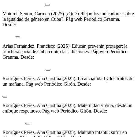
espiral-de-la-adiccion
Maturell Senon, Carmen (2025).
¿Qué reflejan los indicadores sobre
la igualdad de género en Cuba?
.
Pág web Periódico Granma.
Desde:
https://www.granma.cu/cuba/2025-07-09/que-reflejan-los-
indicadores-sobre-la-igualdad-de-genero-en-cuba-09-07-2025-00-
07-57
Arias Fernández, Francisco (2025).
Educar, prevenir, proteger: la
trinchera socialde Cuba contra las adicciones
.
Pág web Periódico
Granma. Desde:
https://www.granma.cu/cuba/2025-06-25/educar-
prevenir-proteger-la-trinchera-social-de-cuba-contra-las-adicciones-
25-06-2025-23-06-46
Rodríguez Pérez, Ana Cristina (2025).
La ancianidad y los frutos de
un mañana
.
Pág web Periódico Girón. Desde:
https://giron.cu/2025/01/26/ancianidad-y-los-frutos-de-un-manana/
Rodríguez Pérez, Ana Cristina (2025).
Maternidad y vida, desde un
enfoque respetuoso
.
Pág web Periódico Girón. Desde:
https://giron.cu/2025/05/21/maternidad-y-vida-desde-un-enfoque-
respetuoso/
Rodríguez Pérez, Ana Cristina (2025).
Maltrato infantil: sufrir en