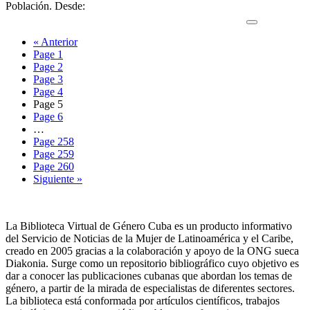
Población. Desde:
https://revistas.uh.cu/novpob/article/view/12274/10611
« Anterior
Page
1
Page
2
Page
3
Page
4
Page
5
Page
6
…
Page
258
Page
259
Page
260
Siguiente »
La Biblioteca Virtual de Género Cuba es un producto informativo
del Servicio de Noticias de la Mujer de Latinoamérica y el Caribe,
creado en 2005 gracias a la colaboración y apoyo de la ONG sueca
Diakonia. Surge como un repositorio bibliográfico cuyo objetivo es
dar a conocer las publicaciones cubanas que abordan los temas de
género, a partir de la mirada de especialistas de diferentes sectores.
La biblioteca está conformada por artículos científicos, trabajos