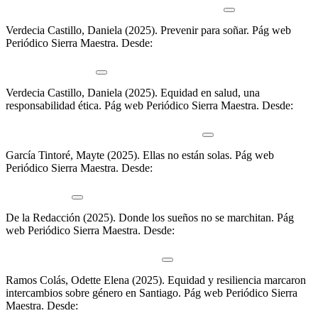
santiago-de-cuba-refuerza-la-lucha-contra-el-vih
Verdecia Castillo, Daniela (2025).
Prevenir para soñar
.
Pág web
Periódico Sierra Maestra. Desde:
https://www.sierramaestra.cu/index.php/santiago/opinion/item/14430-
prevenir-para-sonar
Verdecia Castillo, Daniela (2025).
Equidad en salud, una
responsabilidad ética
.
Pág web Periódico Sierra Maestra. Desde:
https://www.sierramaestra.cu/index.php/titulares/item/14192-
equidad-en-salud-una-responsabilidad-etica
García Tintoré, Mayte (2025).
Ellas no están solas
.
Pág web
Periódico Sierra Maestra. Desde:
https://www.sierramaestra.cu/index.php/titulares/item/14235-ellas-
no-estan-solas
De la Redacción (2025).
Donde los sueños no se marchitan
.
Pág
web Periódico Sierra Maestra. Desde:
https://www.sierramaestra.cu/index.php/santiago/especiales/item/1446
donde-los-suenos-no-se-marchitan
Ramos Colás, Odette Elena (2025).
Equidad y resiliencia marcaron
intercambios sobre género en Santiago
.
Pág web Periódico Sierra
Maestra. Desde: