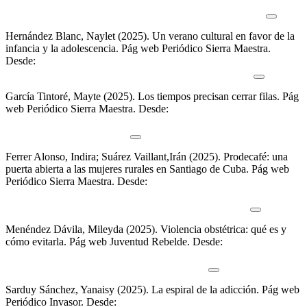
https://sierramaestra.cu/index.php/titulares/item/13913-equidad-y-
resiliencia-marcaron-intercambios-sobre-genero-en-santiago
Hernández Blanc, Naylet (2025).
Un verano cultural en favor de la
infancia y la adolescencia
.
Pág web Periódico Sierra Maestra.
Desde:
https://www.sierramaestra.cu/index.php/item/13854-un-
verano-cultural-en-favor-de-la-infancia-y-la-adolescencia
García Tintoré, Mayte (2025).
Los tiempos precisan cerrar filas
.
Pág
web Periódico Sierra Maestra. Desde:
https://www.sierramaestra.cu/index.php/titulares/item/14230-los-
tiempos-precisan-cerrar-filas
Ferrer Alonso, Indira; Suárez Vaillant,Irán (2025).
Prodecafé: una
puerta abierta a las mujeres rurales en Santiago de Cuba
.
Pág web
Periódico Sierra Maestra. Desde:
https://www.sierramaestra.cu/index.php/item/14556-prodecafe-una-
puerta-abierta-a-las-mujeres-rurales-en-santiago-de-cuba
Menéndez Dávila, Mileyda (2025).
Violencia obstétrica: qué es y
cómo evitarla
.
Pág web Juventud Rebelde. Desde:
https://www.juventudrebelde.cu/suplementos/sexo-sentido/2025-07-
15/violencia-obstetrica-que-es-y-como-evitarla
Sarduy Sánchez, Yanaisy (2025).
La espiral de la adicción
.
Pág web
Periódico Invasor. Desde:
https://www.invasor.cu/es/opinion/la-