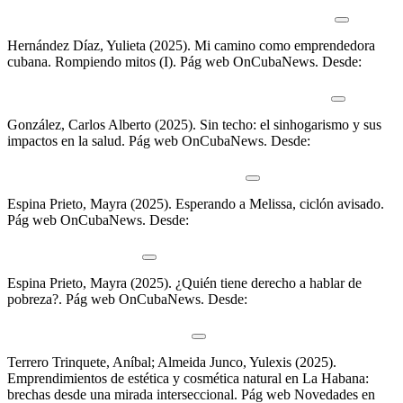
camino-como-emprendedora-cubana-rompiendo-mitos-ii/
Hernández Díaz, Yulieta (2025).
Mi camino como emprendedora
cubana. Rompiendo mitos (I)
.
Pág web OnCubaNews. Desde:
https://oncubanews.com/cuba/economia/te-digo-lo-que-se/mi-
camino-como-emprendedora-cubana-rompiendo-mitos-i/
González, Carlos Alberto (2025).
Sin techo: el sinhogarismo y sus
impactos en la salud
.
Pág web OnCubaNews. Desde:
https://oncubanews.com/tendencias/vida-saludable/sin-techo-el-
sinhogarismo-y-sus-impactos-en-la-salud/
Espina Prieto, Mayra (2025).
Esperando a Melissa, ciclón avisado
.
Pág web OnCubaNews. Desde:
https://oncubanews.com/opinion/columnas/la-calle/esperando-a-
melissa-ciclon-avisado/
Espina Prieto, Mayra (2025).
¿Quién tiene derecho a hablar de
pobreza?
.
Pág web OnCubaNews. Desde:
https://oncubanews.com/opinion/columnas/la-calle/quien-tiene-
derecho-a-hablar-de-la-pobreza/
Terrero Trinquete, Aníbal; Almeida Junco, Yulexis (2025).
Emprendimientos de estética y cosmética natural en La Habana:
brechas desde una mirada interseccional
.
Pág web Novedades en