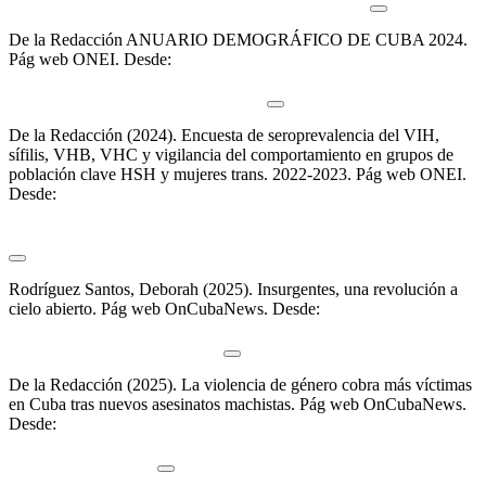
alianzas-agramontinas-contra-la-violencia-de-genero
De la Redacción
ANUARIO DEMOGRÁFICO DE CUBA 2024
.
Pág web ONEI. Desde:
https://www.onei.gob.cu/sites/default/files/publicaciones/2025-
07/00-anuario-demografico-2024.pdf
De la Redacción (2024).
Encuesta de seroprevalencia del VIH,
sífilis, VHB, VHC y vigilancia del comportamiento en grupos de
población clave HSH y mujeres trans. 2022-2023
.
Pág web ONEI.
Desde:
https://www.onei.gob.cu/sites/default/files/publicaciones/2025-
08/publicacion-de-resultados-de-la-ebc-version-final-25062025.pdf
Rodríguez Santos, Deborah (2025).
Insurgentes, una revolución a
cielo abierto
.
Pág web OnCubaNews. Desde:
https://oncubanews.com/cuba/economia/emprendimientos/insurgentes
una-revolucion-a-cielo-abierto/
De la Redacción (2025).
La violencia de género cobra más víctimas
en Cuba tras nuevos asesinatos machistas
.
Pág web OnCubaNews.
Desde:
https://oncubanews.com/cuba/sociedad-cuba/genero/la-
violencia-de-genero-cobra-mas-victimas-en-cuba-tras-nuevos-
asesinatos-machistas/