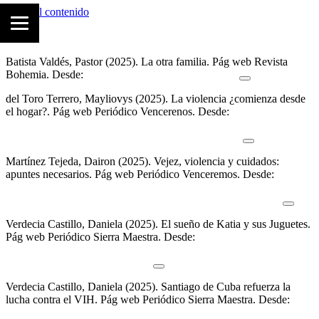
Saltar al contenido
Batista Valdés, Pastor (2025).
La otra familia
.
Pág web Revista
Bohemia. Desde:
https://bohemia.cu/la-otra-familia/
del Toro Terrero, Mayliovys (2025).
La violencia ¿comienza desde
el hogar?
.
Pág web Periódico Vencerenos. Desde:
https://www.venceremos.cu/guantanamo-periodistas-opinion-
criterio/39299-la-violencia-comienza-desde-el-hogar
Martínez Tejeda, Dairon (2025).
Vejez, violencia y cuidados:
apuntes necesarios
.
Pág web Periódico Venceremos. Desde:
https://www.venceremos.cu/guantanamo-periodistas-opinion-
criterio/37876-vejez-violencia-y-cuidados-apuntes-necesarios
Verdecia Castillo, Daniela (2025).
El sueño de Katia y sus Juguetes
.
Pág web Periódico Sierra Maestra. Desde:
https://www.sierramaestra.cu/index.php/santiago/especiales/item/1468
el-sueno-de-katia-y-sus-juguetes
Verdecia Castillo, Daniela (2025).
Santiago de Cuba refuerza la
lucha contra el VIH
.
Pág web Periódico Sierra Maestra. Desde:
https://www.sierramaestra.cu/index.php/titulares/item/14360-