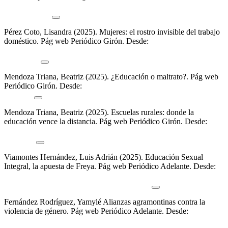
https://giron.cu/2025/08/01/habitantes-del-polvo-2-centros-
deambulantes/
Pérez Coto, Lisandra (2025).
Mujeres: el rostro invisible del trabajo
doméstico
.
Pág web Periódico Girón. Desde:
https://giron.cu/2025/07/03/mujeres-rostro-invisible-trabajo-
domestico/
Mendoza Triana, Beatriz (2025).
¿Educación o maltrato?
.
Pág web
Periódico Girón. Desde:
https://giron.cu/2025/11/29/educacion-o-
maltrato/
Mendoza Triana, Beatriz (2025).
Escuelas rurales: donde la
educación vence la distancia
.
Pág web Periódico Girón. Desde:
https://giron.cu/2025/06/21/escuelas-rurales-la-educacion-vence-la-
distancia/
Viamontes Hernández, Luis Adrián (2025).
Educación Sexual
Integral, la apuesta de Freya
.
Pág web Periódico Adelante. Desde:
https://www.adelante.cu/index.php/es/noticias/de-camagueey/31903-
educacion-sexual-integral-la-apuesta-de-freya
Fernández Rodríguez, Yamylé
Alianzas agramontinas contra la
violencia de género
.
Pág web Periódico Adelante. Desde:
https://www.adelante.cu/index.php/es/noticias/de-camagueey/31788-