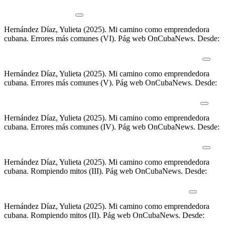
camino-como-emprendedora-cubana-autoenganos-frecuentes-en-
negocios-cubanos-vii/
Hernández Díaz, Yulieta (2025).
Mi camino como emprendedora
cubana. Errores más comunes (VI)
.
Pág web OnCubaNews. Desde:
https://oncubanews.com/cuba/economia/te-digo-lo-que-se/mi-
camino-como-emprendedora-cubana-errores-mas-comunes-vi/
Hernández Díaz, Yulieta (2025).
Mi camino como emprendedora
cubana. Errores más comunes (V)
.
Pág web OnCubaNews. Desde:
https://oncubanews.com/cuba/economia/te-digo-lo-que-se/mi-
camino-como-emprendedora-cubana-errores-mas-comunes-v/
Hernández Díaz, Yulieta (2025).
Mi camino como emprendedora
cubana. Errores más comunes (IV)
.
Pág web OnCubaNews. Desde:
https://oncubanews.com/cuba/economia/te-digo-lo-que-se/mi-
camino-como-emprendedora-cubana-errores-mas-comunes-iv/
Hernández Díaz, Yulieta (2025).
Mi camino como emprendedora
cubana. Rompiendo mitos (III)
.
Pág web OnCubaNews. Desde:
https://oncubanews.com/cuba/economia/te-digo-lo-que-se/mi-
camino-como-emprendedora-cubana-rompiendo-mitos-iii/
Hernández Díaz, Yulieta (2025).
Mi camino como emprendedora
cubana. Rompiendo mitos (II)
.
Pág web OnCubaNews. Desde:
https://oncubanews.com/cuba/economia/te-digo-lo-que-se/mi-