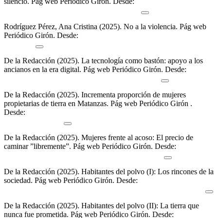
silencio
.
Pág web Periódico Girón. Desde:
https://giron.cu/2025/08/30/maltrato-infantil/
Rodríguez Pérez, Ana Cristina (2025).
No a la violencia
.
Pág web
Periódico Girón. Desde:
https://giron.cu/2025/12/08/no-a-la-
violencia/
De la Redacción (2025).
La tecnología como bastón: apoyo a los
ancianos en la era digital
.
Pág web Periódico Girón. Desde:
https://giron.cu/2025/07/01/la-tecnologia-ancianos/
De la Redacción (2025).
Incrementa proporción de mujeres
propietarias de tierra en Matanzas
.
Pág web Periódico Girón .
Desde:
https://giron.cu/2025/10/18/incrementa-mujeres-propietarias-
de-tierra-matanzas/
De la Redacción (2025).
Mujeres frente al acoso: El precio de
caminar ”libremente”
.
Pág web Periódico Girón. Desde:
https://giron.cu/2025/02/22/mujeres-frente-al-acoso/
De la Redacción (2025).
Habitantes del polvo (I): Los rincones de la
sociedad
.
Pág web Periódico Girón. Desde:
https://giron.cu/2025/07/18/deambulantes-habitantes-del-polvo-1/
De la Redacción (2025).
Habitantes del polvo (II): La tierra que
nunca fue prometida
.
Pág web Periódico Girón. Desde: