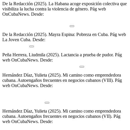
De la Redacción (2025).
La Habana acoge exposición colectiva que
visibiliza la lucha contra la violencia de género
.
Pág web
OnCubaNews. Desde:
https://oncubanews.com/cultura/artes-
visuales/la-habana-acoge-exposicion-colectiva-que-visibiliza-la-
lucha-contra-la-violencia-de-genero/
De la Redacción (2025).
Mayra Espina: Pobreza en Cuba
.
Pág web
La Joven Cuba. Desde:
https://jovencuba.com/mayra-espina-
pobreza-cuba/
Peña Herrera, Liudmila (2025).
Lactancia a prueba de pudor
.
Pág
web OnCubaNews. Desde:
https://oncubanews.com/cuba/sociedad-
cuba/genero/lactancia-a-prueba-de-pudor/
Hernández Díaz, Yulieta (2025).
Mi camino como emprendedora
cubana. Autoengaños frecuentes en negocios cubanos (VIII)
.
Pág
web OnCubaNews. Desde:
https://oncubanews.com/cuba/economia/te-digo-lo-que-se/mi-
camino-como-emprendedora-cubana-autoenganos-frecuentes-en-
negocios-cubanos-viii/
Hernández Díaz, Yulieta (2025).
Mi camino como emprendedora
cubana. Autoengaños frecuentes en negocios cubanos (VII)
.
Pág
web OnCubaNews. Desde:
https://oncubanews.com/cuba/economia/te-digo-lo-que-se/mi-